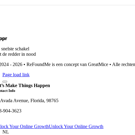
ppr
 snelste schakel
t de redder in nood
2024 - 2026 • ReFoundMe is een concept van GreatMice • Alle rechte
Page load link
t’s Make Things Happen
tact Info
 Avada Avenue, Florida, 98765
3-904-3623
lock Your Online Growth
Unlock Your Online Growth
NL