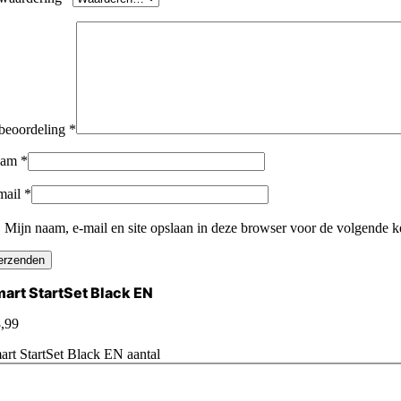
 beoordeling
*
aam
*
mail
*
Mijn naam, e-mail en site opslaan in deze browser voor de volgende ke
art StartSet Black EN
,99
art StartSet Black EN aantal